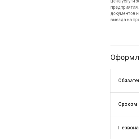
цена услуги 
предприятия,
документов и
выезда на пр
Оформле
Обязате
Сроком н
Первона