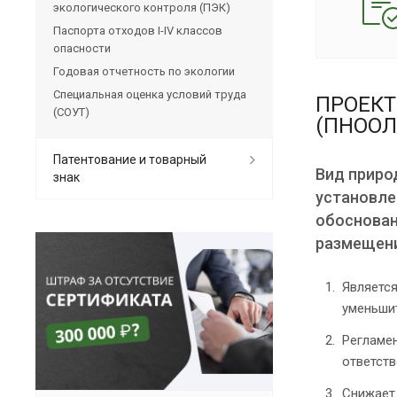
экологического контроля (ПЭК)
Паспорта отходов I-IV классов
опасности
Годовая отчетность по экологии
Специальная оценка условий труда
ПРОЕКТ
(СОУТ)
(ПНООЛ
Патентование и товарный
Вид приро
знак
установле
обоснован
размещени
Являетс
уменьши
Регламе
ответств
Снижает