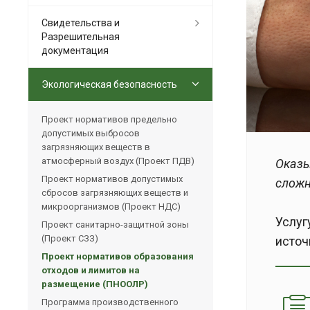
Свидетельства и
Разрешительная
документация
Экологическая безопасность
Проект нормативов предельно
допустимых выбросов
загрязняющих веществ в
атмосферный воздух (Проект ПДВ)
Оказы
Проект нормативов допустимых
сложн
сбросов загрязняющих веществ и
микроорганизмов (Проект НДС)
Услуг
Проект санитарно-защитной зоны
(Проект СЗЗ)
источ
Проект нормативов образования
отходов и лимитов на
размещение (ПНООЛР)
Программа производственного