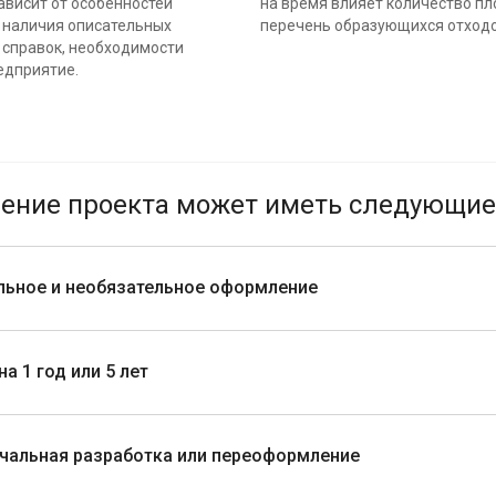
зависит от особенностей
на время влияет количество п
 наличия описательных
перечень образующихся отходо
 справок, необходимости
едприятие.
ние проекта может иметь следующие 
льное и необязательное оформление
а 1 год или 5 лет
чальная разработка или переоформление